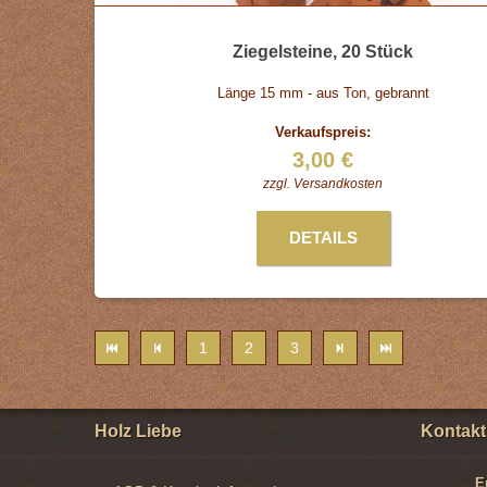
Ziegelsteine, 20 Stück
Länge 15 mm - aus Ton, gebrannt
Verkaufspreis:
3,00 €
zzgl.
Versandkosten
DETAILS
1
2
3
Holz Liebe
Kontakt
E