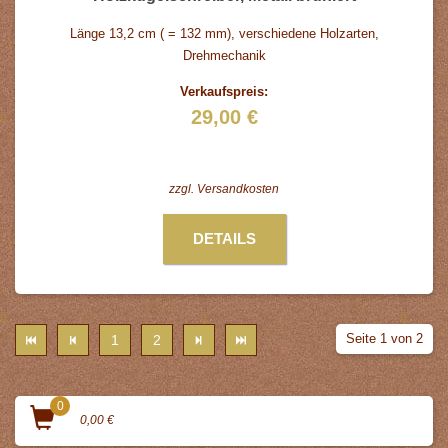
Länge 13,2 cm ( = 132 mm), verschiedene Holzarten,
Drehmechanik
Verkaufspreis:
29,00 €
zzgl.
Versandkosten
DETAILS
Seite 1 von 2
1
2
0
0,00 €