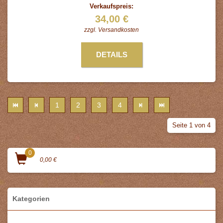
Verkaufspreis:
34,00 €
zzgl.
Versandkosten
DETAILS
1
2
3
4
Seite 1 von 4
0
0,00 €
Kategorien