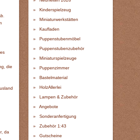
Neuheiten 2026
Kinderspielzeug
ab.
Miniaturwerkstätten
m
Kaufladen
Puppenstubenmöbel
Puppenstubenzubehör
tes
Miniaturspielzeuge
g, die
Puppenzimmer
Bastelmaterial
HolzAllerlei
Ausland
Lampen & Zubehör
Angebote
Sonderanfertigung
Zubehör 1:43
r, da
Gutscheine
n