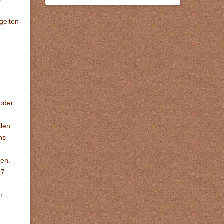
gelten
oder
ilen
ns
gen.
87
h.