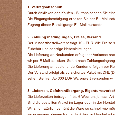
1. Vertragsabschluß
Durch Anklicken des Kaufen - Buttons senden Sie eine
Die Eingangsbestätigung erhalten Sie per E - Mail s
Zugang dieser Bestätigungs E - Mail zustande.
2. Zahlungsbedingungen, Preise, Versand
Der Mindestbestellwert beträgt 10,- EUR. Alle Preise
Zubehör und sonstige Nebenleistungen.
Die Lieferung an Neukunden erfolgt per Vorkasse nac
wir per E-Mail schicken. Sofort nach Zahlungseingang 
Die Lieferung an bestehende Kunden erfolgen per Re
Der Versand erfolgt als versichertes Paket mit DHL (
sehen Sie
hier
. Ab 300 EUR Warenwert versenden wir 
3. Lieferzeit, Gefahrenübergang, Eigentumsvorbeh
Die Lieferzeiten betragen 4 bis 6 Wochen, je nach Art
Sind die bestellten Artikel im Lager oder in der Herste
Wir sind natürlich bemüht die Ware so schnell wie mö
wir in unserer kleinen Firma die Artikel in Handarbeit 