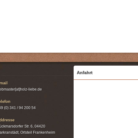
Anfahrt
mail
ebmaster[at]holz-liebe.de
elefon
49 (0) 341 / 94 200 54
ddresse
ückmarsdorfer Str. 6, 04420
arkranstädt, Ortsteil Frankenheim