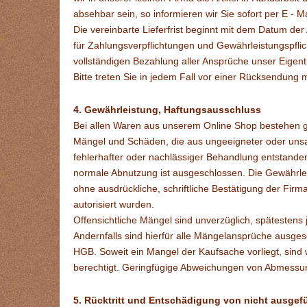
absehbar sein, so informieren wir Sie sofort per E - Ma
Die vereinbarte Lieferfrist beginnt mit dem Datum der
für Zahlungsverpflichtungen und Gewährleistungspflich
vollständigen Bezahlung aller Ansprüche unser Eigen
Bitte treten Sie in jedem Fall vor einer Rücksendung 
4. Gewährleistung, Haftungsausschluss
Bei allen Waren aus unserem Online Shop bestehen g
Mängel und Schäden, die aus ungeeigneter oder un
fehlerhafter oder nachlässiger Behandlung entstanden s
normale Abnutzung ist ausgeschlossen. Die Gewährleis
ohne ausdrückliche, schriftliche Bestätigung der Fir
autorisiert wurden.
Offensichtliche Mängel sind unverzüglich, spätestens
Andernfalls sind hierfür alle Mängelansprüche ausge
HGB. Soweit ein Mangel der Kaufsache vorliegt, sind 
berechtigt. Geringfügige Abweichungen von Abmessu
5. Rücktritt und Entschädigung von nicht ausgef