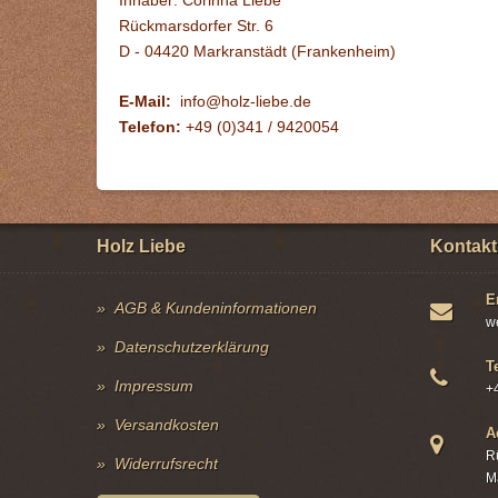
Inhaber: Corinna Liebe
Rückmarsdorfer Str. 6
D - 04420 Markranstädt (Frankenheim)
E-Mail:
info@holz-liebe.de
Telefon:
+49 (0)341 / 9420054
Holz Liebe
Kontakt
E
AGB & Kundeninformationen
w
Datenschutzerklärung
T
Impressum
+
Versandkosten
A
R
Widerrufsrecht
M