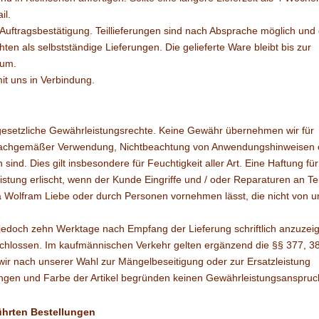
il.
 Auftragsbestätigung. Teillieferungen sind nach Absprache möglich und 
ten als selbstständige Lieferungen. Die gelieferte Ware bleibt bis zur
tum.
mit uns in Verbindung.
esetzliche Gewährleistungsrechte. Keine Gewähr übernehmen wir für
sachgemäßer Verwendung, Nichtbeachtung von Anwendungshinweisen 
ind. Dies gilt insbesondere für Feuchtigkeit aller Art. Eine Haftung für
tung erlischt, wenn der Kunde Eingriffe und / oder Reparaturen an Te
ma Wolfram Liebe oder durch Personen vornehmen lässt, die nicht von u
 jedoch zehn Werktage nach Empfang der Lieferung schriftlich anzuzei
schlossen. Im kaufmännischen Verkehr gelten ergänzend die §§ 377, 3
wir nach unserer Wahl zur Mängelbeseitigung oder zur Ersatzleistung
ngen und Farbe der Artikel begründen keinen Gewährleistungsanspruc
ührten Bestellungen