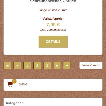
Schraubenzieher, 2 Stück
Länge 28 und 25 mm
Verkaufspreis:
7,00 €
zzgl.
Versandkosten
DETAILS
Seite 2 von 3
1
2
3
0
0,00 €
Kategorien