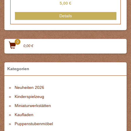
5,00 €
Details
0
0,00 €
Kategorien
Neuheiten 2026
Kinderspielzeug
Miniaturwerkstätten
Kaufladen
Puppenstubenmöbel