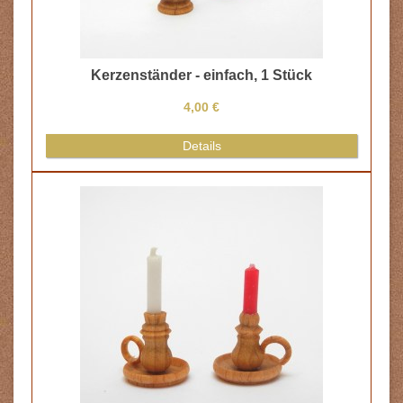
 - einfach, 1 Stück
Zündholzschach
4,00 €
8,00 €
Details
Details