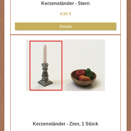
änder - Stern
4,50 €
Details
r - Zinn, 1 Stück