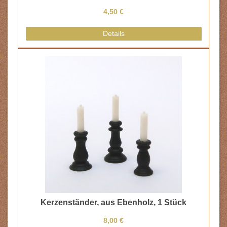
€
s
benholz, 1 Stück
€