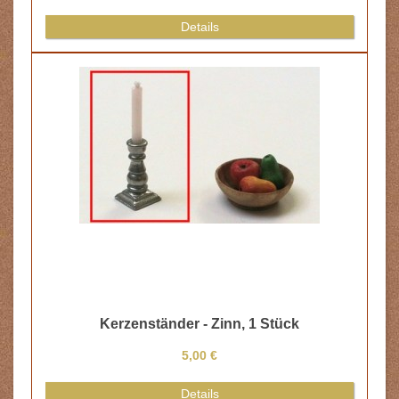
s
Zinn, 1 Stück
€
s