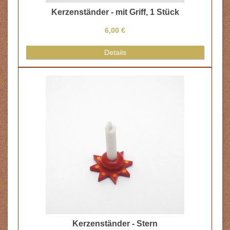
 Griff, 1 Stück
Zündholzschachtel
€
8,00 €
s
Details
r - Stern