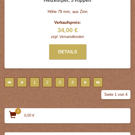
Heizkörper, 5 Rippen
Höhe 79 mm, aus Zinn
Verkaufspreis:
34,00 €
zzgl.
Versandkosten
DETAILS
1
2
3
4
Seite 1 von 4
0
0,00 €