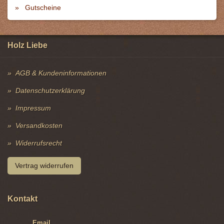
Email
webmaster[at]holz-liebe.de
Telefon
+49 (0) 341 / 94 200 54
Addresse
Rückmarsdorfer Str. 6, 04420 Markranstädt, Ortsteil Frankenheim
Anfahrt