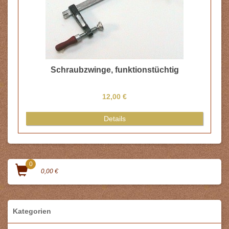
Neuheiten 2026
Kinderspielzeug
Miniaturwerkstätten
Kaufladen
Puppenstubenmöbel
Puppenstubenzubehör
Miniaturspielzeuge
Puppenzimmer
Bastelmaterial
HolzAllerlei
Lampen & Zubehör
Angebote
Sonderanfertigung