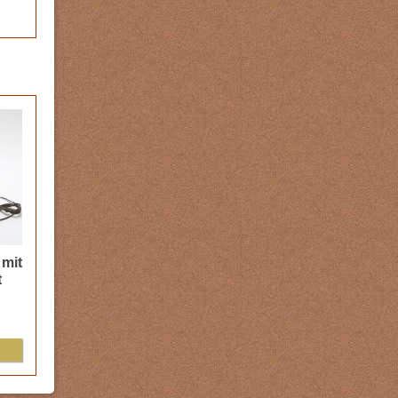
 mit
t