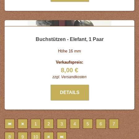
Buchstützen - Elefant, 1 Paar
Höhe 16 mm
Verkaufspreis:
8,00 €
zzgl.
Versandkosten
DETAILS
1
2
3
4
5
6
7
8
9
10