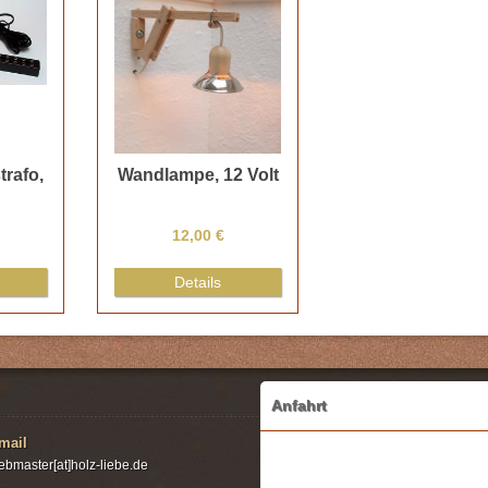
rafo,
Wandlampe, 12 Volt
12,00 €
Details
Anfahrt
mail
ebmaster[at]holz-liebe.de