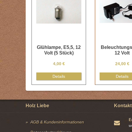
Glühlampe, E5,5, 12
Beleuchtungst
Volt (5 Stück)
12 Volt
4,00 €
24,00 €
Details
Details
Holz Liebe
Kontakt
E
AGB & Kundeninformationen
w