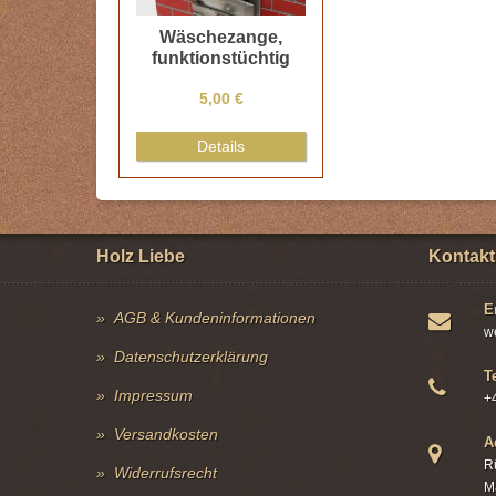
Wäschezange,
funktionstüchtig
5,00 €
Details
Holz Liebe
Kontakt
E
AGB & Kundeninformationen
w
Datenschutzerklärung
T
Impressum
+
Versandkosten
A
R
Widerrufsrecht
M