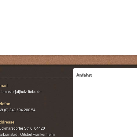
Anfahrt
mail
ebmaster[at]holz-liebe.de
elefon
49 (0) 341 / 94 200 54
ddresse
ückmarsdorfer Str. 6, 04420
arkranstädt, Ortsteil Frankenheim