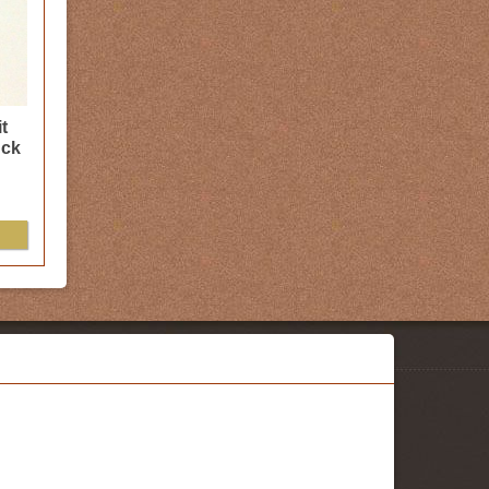
t
ück