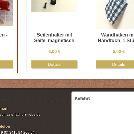
n -
Seifenhalter mit
Wandhaken mi
Seife, magnetisch
Handtuch, 1 St
6,00 €
5,00 €
Details
Details
Anfahrt
mail
ebmaster[at]holz-liebe.de
elefon
49 (0) 341 / 94 200 54