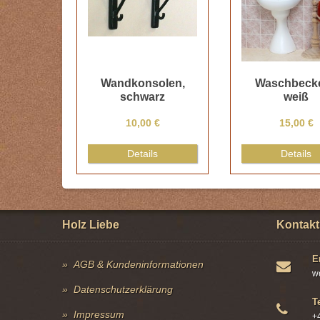
Wandkonsolen,
Waschbecke
schwarz
weiß
10,00 €
15,00 €
Details
Details
Holz Liebe
Kontakt
E
AGB & Kundeninformationen
w
Datenschutzerklärung
T
Impressum
+