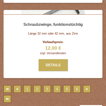
Schraubzwinge, funktionstüchtig
Länge 32 mm oder 42 mm, aus Zinn
Verkaufspreis:
12,00 €
zzgl.
Versandkosten
DETAILS
1
2
3
4
5
6