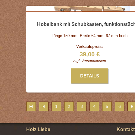
Hobelbank mit Schubkasten, funktionstüch
Länge 150 mm, Breite 64 mm, 67 mm hoch
Verkaufspreis:
39,00 €
zzgl.
Versandkosten
DETAILS
1
2
3
4
5
6
Holz Liebe
Kontakt