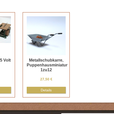
5 Volt
Metallschubkarre,
Puppenhausminiatur
1zu12
27,50 €
Details