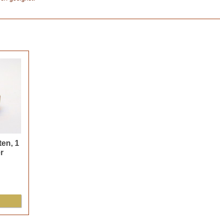
en, 1
r