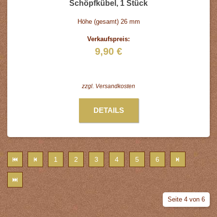
Schöpfkübel, 1 Stück
Höhe (gesamt) 26 mm
Verkaufspreis:
9,90 €
zzgl.
Versandkosten
DETAILS
1
2
3
4
5
6
Seite 4 von 6