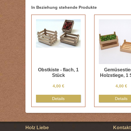
In Beziehung stehende Produkte
Obstkiste - flach, 1
Gemüsestieg
Stück
Holzstiege, 1
4,00 €
4,00 €
Details
Details
Holz Liebe
Kontakt