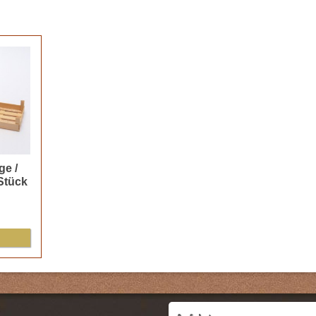
e /
 Stück