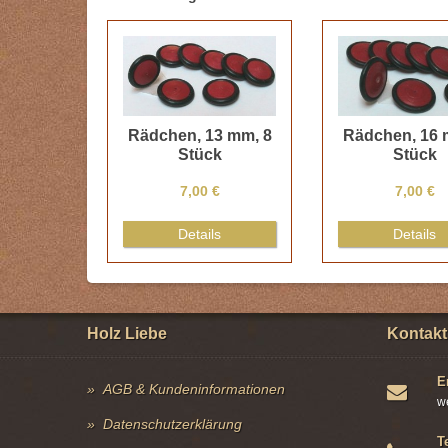
Rädchen, 13 mm, 8
Rädchen, 16 
Stück
Stück
7,00 €
7,00 €
Details
Details
Holz Liebe
Kontakt
E
AGB & Kundeninformationen
w
Datenschutzerklärung
T