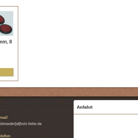
mm, 8
Anfahrt
mail
ebmaster[at]holz-liebe.de
elefon