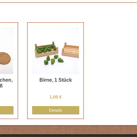
chen,
Birne, 1 Stück
oß
1,00 €
Details