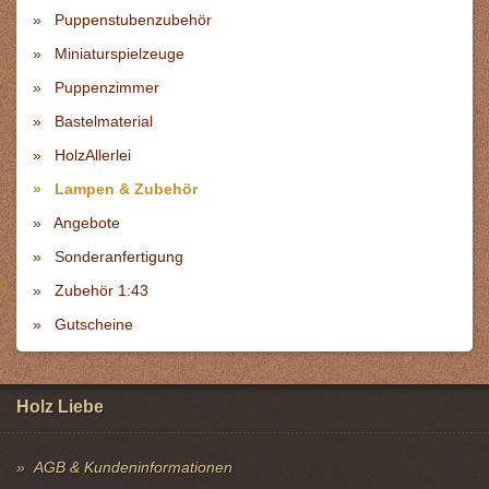
Puppenstubenzubehör
Miniaturspielzeuge
Puppenzimmer
Bastelmaterial
HolzAllerlei
Lampen & Zubehör
Angebote
Sonderanfertigung
Zubehör 1:43
Gutscheine
Holz Liebe
AGB & Kundeninformationen