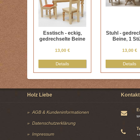
Esstisch - eckig,
Stuhl - gedrec
gedrechselte Beine
Beine, 1 St
13,00 €
13,00 €
Details
Details
Holz Liebe
Kontakt
E
AGB & Kundeninformationen
w
Datenschutzerklärung
T
Impressum
+