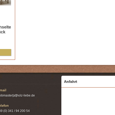
hselte
ück
Anfahrt
mail
ebmaster[at]holz-liebe.de
elefon
49 (0) 341 / 94 200 54