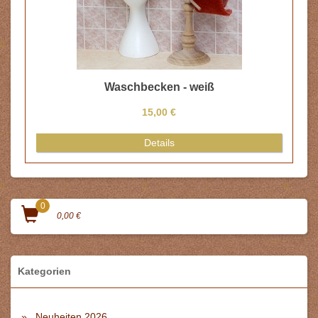
Waschbecken - weiß
15,00 €
Details
0
0,00 €
Kategorien
Neuheiten 2026