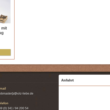
 mit
ug
Anfahrt
mail
ebmaster[at]holz-liebe.de
elefon
49 (0) 341 / 94 200 54