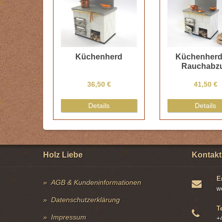
Küchenherd
Küchenherd
Rauchabz
36,50 €
41,50 €
Details
Details
Holz Liebe
Kontakt
E
AGB & Kundeninformationen
w
Datenschutzerklärung
T
Impressum
+