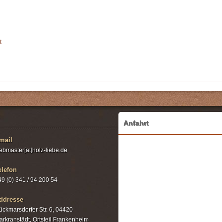
t
Anfahrt
mail
ebmaster[at]holz-liebe.de
elefon
49 (0) 341 / 94 200 54
ddresse
ückmarsdorfer Str. 6, 04420
arkranstädt, Ortsteil Frankenheim