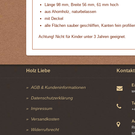
Länge 98 mm, Breite 56 mm, 61 mm hoch
aus Ahornholz, naturbelassen
mit Deckel
alle Flächen sauber geschliffen, Kanten fein profilier
Achtung! Nicht für Kinder unter 3 Jahren geeignet.
Holz Liebe
Kontakt
E
AGB & Kundeninformationen
w
Datenschutzerklärung
T
Impressum
+
Versandkosten
A
R
Widerrufsrecht
M