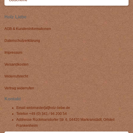
Gutscheine
Holz Liebe
AGB & Kundeninformationen
Datenschutzerklärung
Impressum
Versandkosten
Widerrufsrecht
Vertrag widerrufen
Kontakt
Email
webmaster[at]holz-liebe.de
Telefon
+49 (0) 341 / 94 200 54
Addresse
Rückmarsdorfer Str. 6, 04420 Markranstädt, Ortsteil
Frankenheim