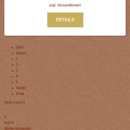
zzgl.
Versandkosten
DETAILS
Start
Zurück
1
2
3
4
5
Weiter
Ende
Seite 3 von 5
0
0,00 €
Weiter einkaufen