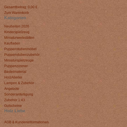
Gesamtbetrag:
0,00 €
Zum Warenkorb
Kategorien
Neuheiten 2026
Kinderspielzeug
Miniaturwerkstätten
Kaufladen
Puppenstubenmöbel
Puppenstubenzubehör
Miniaturspielzeuge
Puppenzimmer
Bastelmaterial
HolzAllerlei
Lampen & Zubehör
Angebote
Sonderanfertigung
Zubehör 1:43
Gutscheine
Holz Liebe
AGB & Kundeninformationen