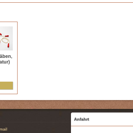
täben,
atur)
Anfahrt
mail