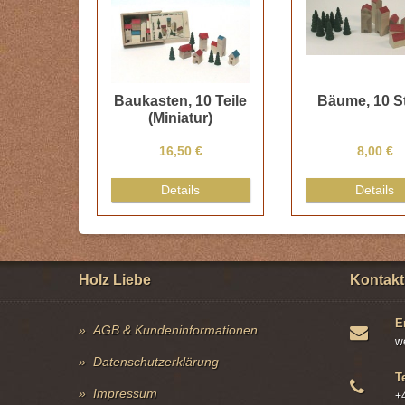
Baukasten, 10 Teile
Bäume, 10 S
(Miniatur)
16,50 €
8,00 €
Details
Details
Holz Liebe
Kontakt
E
AGB & Kundeninformationen
w
Datenschutzerklärung
T
Impressum
+