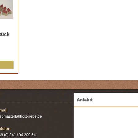
tück
Anfahrt
mail
ebmaster[at]holz-liebe.de
elefon
49 (0) 341 / 94 200 54