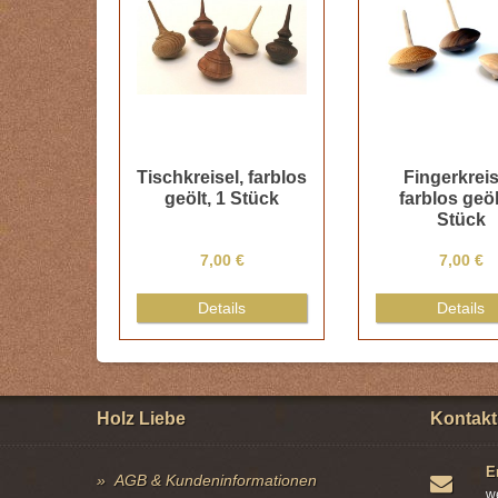
Tischkreisel, farblos
Fingerkreis
geölt, 1 Stück
farblos geöl
Stück
7,00 €
7,00 €
Details
Details
Holz Liebe
Kontakt
E
AGB & Kundeninformationen
w