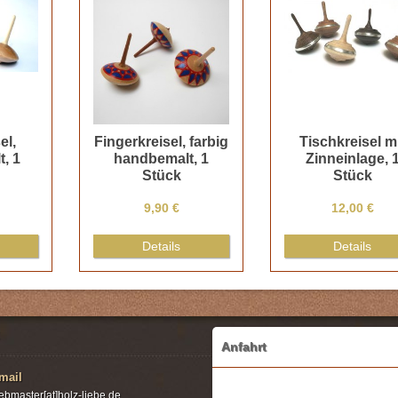
el,
Fingerkreisel, farbig
Tischkreisel m
t, 1
handbemalt, 1
Zinneinlage, 
Stück
Stück
9,90 €
12,00 €
Details
Details
Anfahrt
mail
ebmaster[at]holz-liebe.de