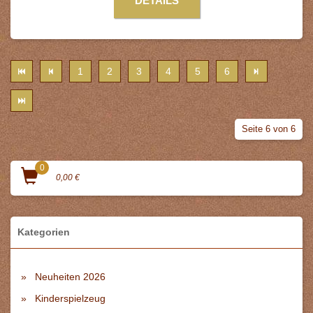
DETAILS
1
2
3
4
5
6
Seite 6 von 6
0
0,00 €
Kategorien
Neuheiten 2026
Kinderspielzeug