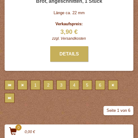
Brot, angeschnitten, 1 Stück
Länge ca. 22 mm
Verkaufspreis:
3,90 €
zzgl.
Versandkosten
DETAILS
1
2
3
4
5
6
Seite 1 von 6
0
0,00 €