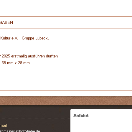
GABEN
Kultur e.V.
, Gruppe Lübeck,
.
r 2025 erstmalig ausführen durften
a. 68 mm x 28 mm
Anfahrt
mail
ebmaster[at]holz-liebe.de