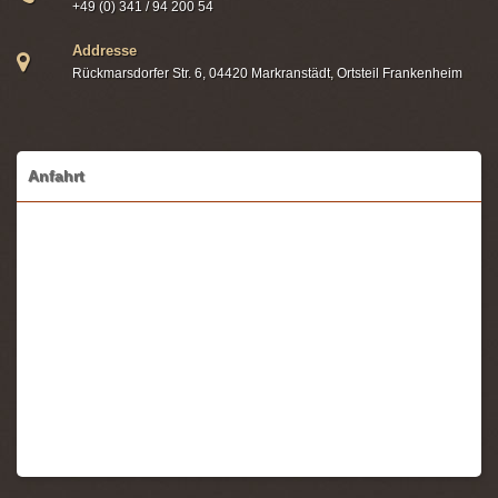
+49 (0) 341 / 94 200 54
Addresse
Rückmarsdorfer Str. 6, 04420 Markranstädt, Ortsteil Frankenheim
Anfahrt