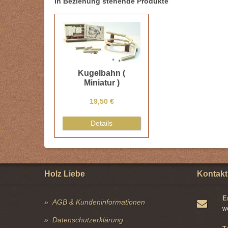
In Beziehung stehende Produkte
Kugelbahn (
Miniatur )
19,50 €
Details
Holz Liebe
Kontakt
E
AGB & Kundeninformationen
w
Datenschutzerklärung