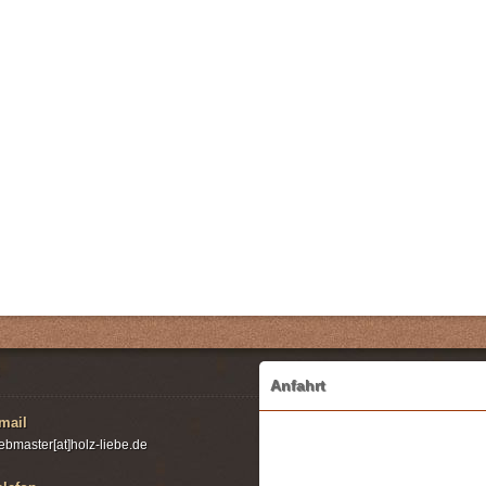
Anfahrt
mail
ebmaster[at]holz-liebe.de