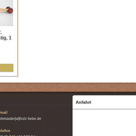
,
tig, 1
Anfahrt
mail
ebmaster[at]holz-liebe.de
elefon