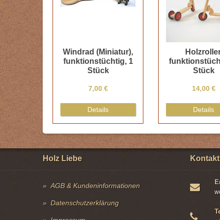
Windrad (Miniatur),
Holzroller
funktionstüchtig, 1
funktionstüch
Stück
Stück
7,00 €
14,00 €
Details
Details
Holz Liebe
Kontakt
E
AGB & Kundeninformationen
w
Datenschutzerklärung
T