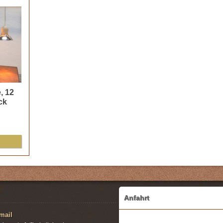
, 12
ck
Anfahrt
mail