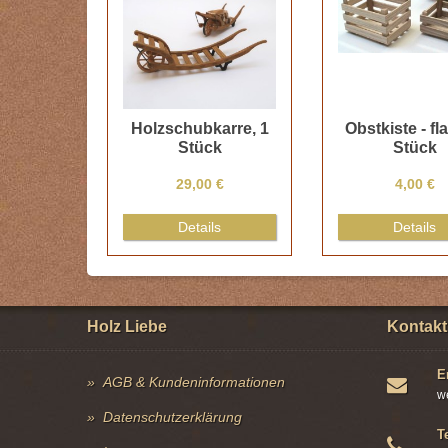
Holzschubkarre, 1
Obstkiste - fl
Stück
Stück
29,00 €
4,00 €
Details
Details
Holz Liebe
Kontakt
E
AGB & Kundeninformationen
w
Datenschutzerklärung
T