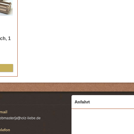
ach, 1
Anfahrt
mail
ebmaster[at]holz-liebe.de
elefon