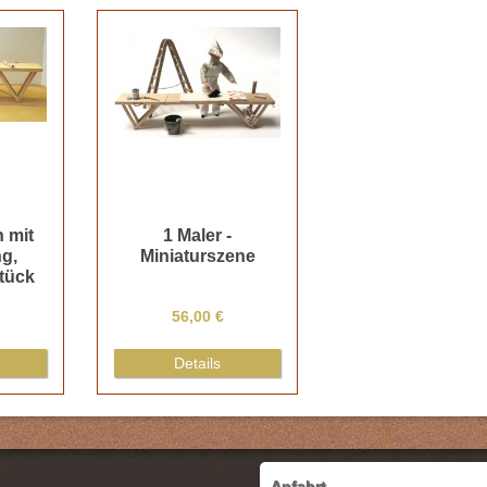
h mit
1 Maler -
g,
Miniaturszene
Stück
56,00 €
Details
Anfahrt