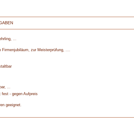
GABEN
hrling, ...
Firmenjubiläum, zur Meisterprüfung, ....
taltbar
ar, ...
 fest - gegen Aufpreis
ren geeignet.