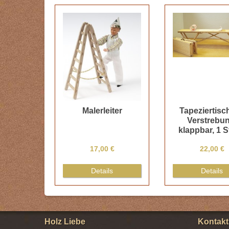
Malerleiter
Tapeziertisc
Verstrebun
klappbar, 1 
17,00 €
22,00 €
Details
Details
Holz Liebe
Kontakt