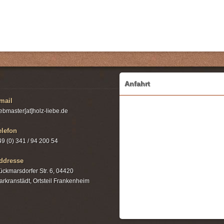
Anfahrt
mail
ebmaster[at]holz-liebe.de
elefon
49 (0) 341 / 94 200 54
ddresse
ückmarsdorfer Str. 6, 04420
arkranstädt, Ortsteil Frankenheim