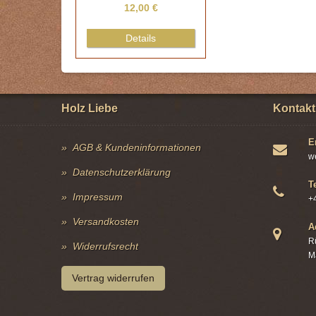
12,00 €
Details
Holz Liebe
Kontakt
E
AGB & Kundeninformationen
w
Datenschutzerklärung
T
Impressum
+
Versandkosten
A
R
Widerrufsrecht
M
Vertrag widerrufen