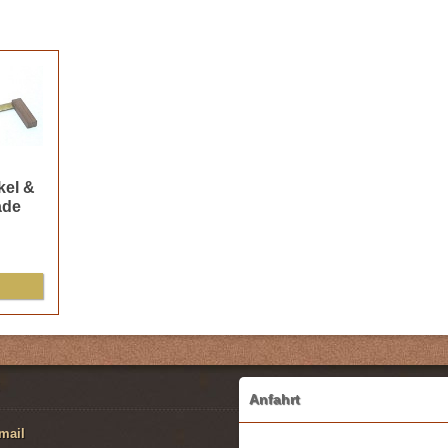
kel &
ade
Anfahrt
mail