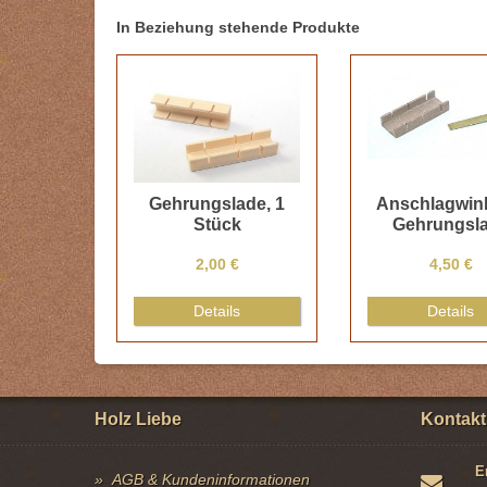
In Beziehung stehende Produkte
Gehrungslade, 1
Anschlagwin
Stück
Gehrungsl
2,00 €
4,50 €
Details
Details
Holz Liebe
Kontakt
E
AGB & Kundeninformationen